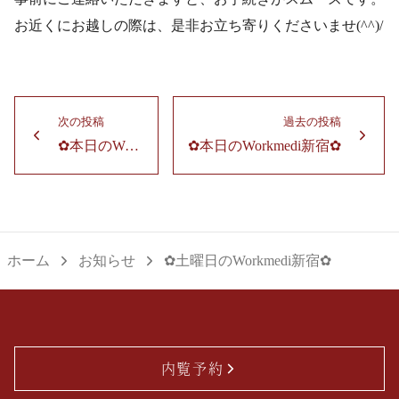
お近くにお越しの際は、是非お立ち寄りくださいませ(^^)/
投
次の投稿
過去の投稿
稿
✿本日のWorkmedi新宿✿
✿本日のWorkmedi新宿✿
次
過
ナ
の
去
ビ
投
の
ゲ
稿：
投
ー
稿：
ホーム
お知らせ
✿土曜日のWorkmedi新宿✿
シ
ョ
ン
内覧予約