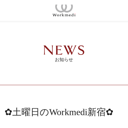
コ
ン
ホーム
テ
ン
コンセプト
ツ
NEWS
へ
店舗一覧
ス
お知らせ
キ
会議室
ッ
プ
ご契約の流れ
料金プラン
✿土曜日のWorkmedi新宿✿