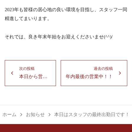
2023年も皆様の居心地の良い環境を目指し、スタッフ一同
精進してまいります。
それでは、良き年末年始をお迎えくださいませ(^^)/
投
次の投稿
過去の投稿
稿
本日から営業スタート！
年内最後の営業中！！
次
過
ナ
の
去
ビ
投
の
ゲ
稿：
投
ー
稿：
ホーム
お知らせ
本日はスタッフの最終出勤日です！
シ
ョ