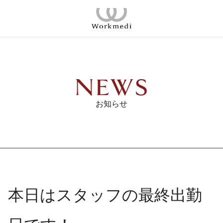
コ
ン
ホーム
テ
ン
コンセプト
ツ
NEWS
へ
店舗一覧
ス
お知らせ
キ
会議室
ッ
プ
ご契約の流れ
料金プラン
本日はスタッフの最終出勤