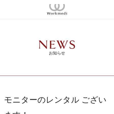
コ
ン
ホーム
テ
ン
コンセプト
ツ
NEWS
へ
店舗一覧
ス
お知らせ
キ
会議室
ッ
プ
ご契約の流れ
料金プラン
モニターのレンタル ござい