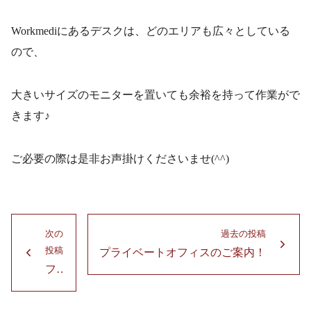
Workmediにあるデスクは、どのエリアも広々としている
ので、
大きいサイズのモニターを置いても余裕を持って作業がで
きます♪
ご必要の際は是非お声掛けくださいませ(^^)
投
次の
過去の投稿
稿
投稿
プライベートオフィスのご案内！
過
次
ナ
フリーデスクのご紹介3！！
去
の
ビ
の
投
ゲ