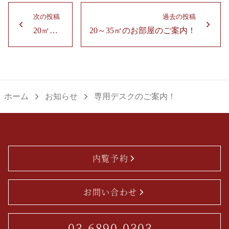
投
次の投稿
過去の投稿
稿
20㎡以上のお部屋のご案内！
20～35㎡のお部屋のご案内！
次
過
ナ
の
去
ビ
投
の
ゲ
稿：
投
ー
稿：
ホーム
お知らせ
専用デスクのご案内！
シ
ョ
ン
内覧予約
お問い合わせ
03-6890-0303