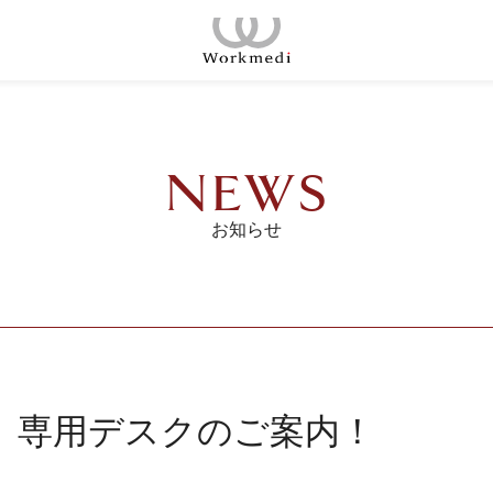
コ
ン
ホーム
テ
ン
コンセプト
ツ
NEWS
へ
店舗一覧
ス
お知らせ
キ
会議室
ッ
プ
ご契約の流れ
料金プラン
専用デスクのご案内！