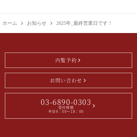
ゲ
投
稿：
ー
稿：
シ
ホーム
お知らせ
2025年_最終営業日です！
ョ
ン
内覧予約
お問い合わせ
03-6890-0303
受付時間
平日9：00～18：00