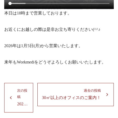
本日は18時まで営業しております。
お近くにお越しの際は是非お立ち寄りください(^^♪
2026年は1月5日(月)から営業いたします。
来年もWorkmediをどうぞよろしくお願いいたします。
投
次の投
過去の投稿
稿
稿
30㎡以上のオフィスのご案内！
過
次
ナ
2026年_営業スタートです！
去
の
ビ
の
投