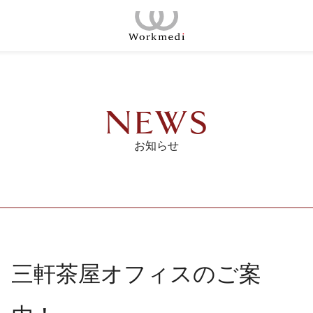
コ
ン
ホーム
テ
ン
コンセプト
ツ
NEWS
へ
店舗一覧
ス
お知らせ
キ
会議室
ッ
プ
ご契約の流れ
料金プラン
三軒茶屋オフィスのご案