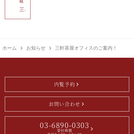
稿
ビ
の
の
三軒茶屋オフィスのご案内！
ゲ
投
投
ー
稿：
稿：
シ
ョ
ン
ホーム
お知らせ
三軒茶屋オフィスのご案内！
内覧予約
お問い合わせ
03-6890-0303
受付時間